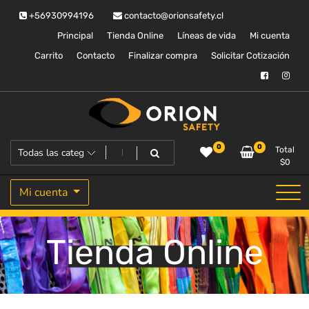
Saltar
+56930994196
contacto@orionsafety.cl
al
contenido
Principal
Tienda Online
Líneas de vida
Mi cuenta
Carrito
Contacto
Finalizar compra
Solicitar Cotización
Equipos de proteccion personal
Orion Safety
0
0
Total
$
0
Mi cuenta
Tienda Online