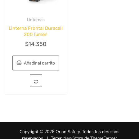
Linternas
Quick View
Linterna Frontal Duracell
200 lumen
$
14.350
Añadir al carrito
Copyright © 2026 Orion Safety. Todos los derechos
reservados.
|
Tema:
de ThemeFarmer
NewStore