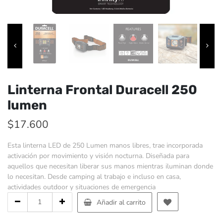
Linterna Frontal Duracell 250
lumen
$
17.600
Esta linterna LED de 250 Lumen manos libres, trae incorporada
activación por movimiento y visión nocturna. Diseñada para
aquellos que necesitan liberar sus manos mientras iluminan donde
lo necesitan. Desde camping al trabajo e incluso en casa,
actividades outdoor y situaciones de emergencia
Cantidad
Añadir al carrito
de
Linterna