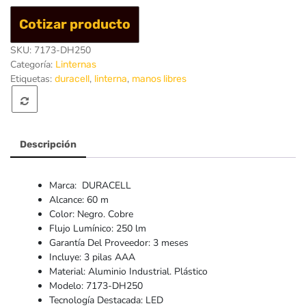
Frontal
Cotizar producto
Duracell
250
SKU:
7173-DH250
lumen
Categoría:
Linternas
Etiquetas:
,
,
duracell
linterna
manos libres
Descripción
Marca: DURACELL
Alcance: 60 m
Color: Negro. Cobre
Flujo Lumínico: 250 lm
Garantía Del Proveedor: 3 meses
Incluye: 3 pilas AAA
Material: Aluminio Industrial. Plástico
Modelo: 7173-DH250
Tecnología Destacada: LED