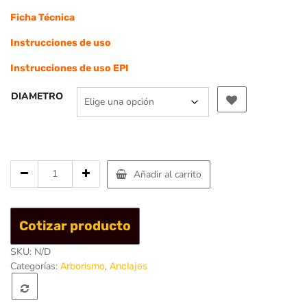
Ficha Técnica
Instrucciones de uso
Instrucciones de uso EPI
DIAMETRO
Cantidad
Añadir al carrito
de
Eslinga
prusik
Cotizar producto
18KN
-
SKU:
N/D
Singing
Categorías:
,
Arborismo
Anclajes
Rock