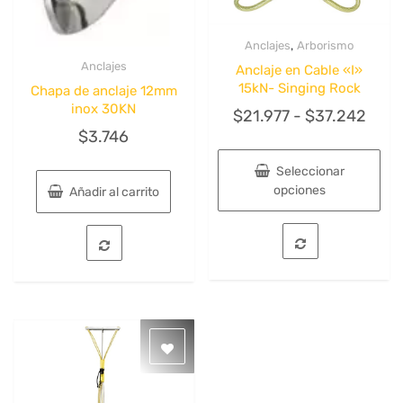
,
Anclajes
Arborismo
Quick View
Anclajes
Anclaje en Cable «I»
Quick View
15kN- Singing Rock
Chapa de anclaje 12mm
inox 30KN
Ran
$
21.977
-
$
37.242
$
3.746
de
preci
Seleccionar
desd
opciones
Añadir al carrito
$21.
Este
hast
producto
tiene
$37.
múltiples
variantes.
Las
opciones
se
pueden
elegir