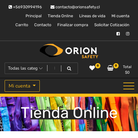
Saltar
+56930994196
contacto@orionsafety.cl
al
contenido
Principal
Tienda Online
Líneas de vida
Mi cuenta
Carrito
Contacto
Finalizar compra
Solicitar Cotización
Equipos de proteccion personal
Orion Safety
0
0
Total
$
0
Mi cuenta
Tienda Online