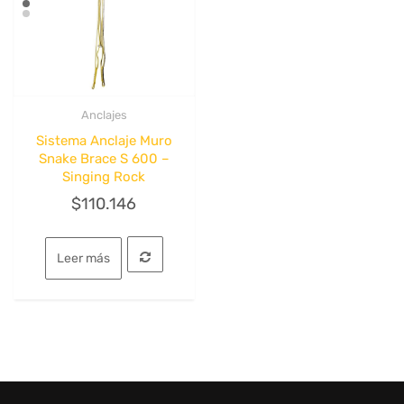
en
la
página
de
producto
Anclajes
Quick View
Sistema Anclaje Muro
Snake Brace S 600 –
Singing Rock
$
110.146
Leer más