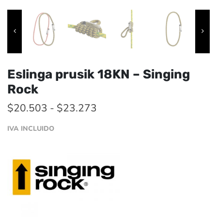
Eslinga prusik 18KN – Singing
Rock
Rango
$
20.503
-
$
23.273
de
IVA INCLUIDO
precios:
desde
$20.503
hasta
$23.273