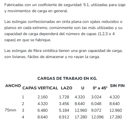
Fabricadas con un coeficiente de seguridad: 5:1, utilizadas para izaje
y movimientos de carga en general.
Las eslingas confeccionadas en cinta plana con ojales reducidos o
planos en cada extremo, comúnmente son las más utilizadas y su
capacidad de carga dependerá del número de capas (1,2,3 o 4
capas) en que se fabrique.
Las eslingas de fibra sintética tienen una gran capacidad de carga,
son livianas, fáciles de almacenar y no rayan la carga.
CARGAS DE TRABAJO EN KG.
ANCHO
SIN FIN
CAPAS
VERTICAL
LAZO
U
0° a 45°
1
2.160
1.728
4.320
3.024
4.320
2
4.320
3.456
8.640
6.048
8.640
75mm
3
6.480
5.184
12.960
9.072
12.960
4
8.640
6.912
17.280
12.096
17.280