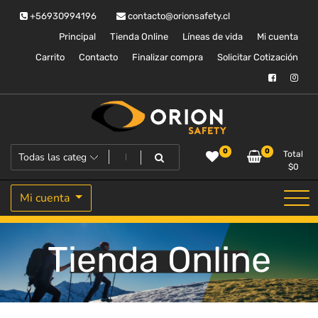
Saltar
+56930994196
contacto@orionsafety.cl
al
contenido
Principal
Tienda Online
Líneas de vida
Mi cuenta
Carrito
Contacto
Finalizar compra
Solicitar Cotización
Equipos de proteccion personal
Orion Safety
0
0
Total
$
0
Mi cuenta
Tienda Online