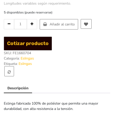
Longitudes variables según requerimiento.
5 disponibles (puede reservarse)
Cantidad
Añadir al carrito
de
Eslinga
Plana
Cotizar producto
Ojo/Ojo
75mm
SKU:
FE1660704
x
Categoría:
Eslingas
2
Etiqueta:
Eslingas
Capas
x
2mt
Descripción
Eslinga fabricada 100% de poliéster que permite una mayor
durabilidad, con alta resistencia a la tensión.