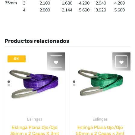
35mm
3
2.100
1.680
4.200
2.940
4.200
4
2.800
2.144
5.600
3.920
5.600
Productos relacionados
5%
DESACTIVADO
Eslingas
Eslingas
Quick View
Quick View
Eslinga Plana Ojo/Ojo
Eslinga Plana Ojo/Ojo
35mm x 2 Capas X 3mt
50mm x 2 Capas x 3mt