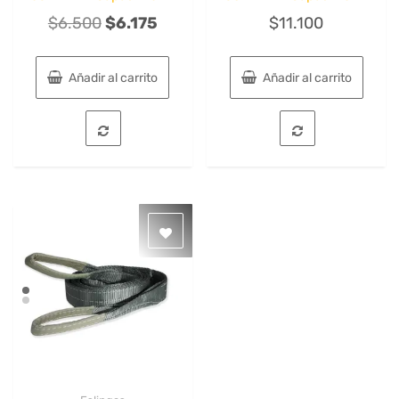
El
El
$
6.500
$
6.175
$
11.100
precio
precio
original
actual
Añadir al carrito
Añadir al carrito
era:
es:
$6.500.
$6.175.