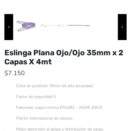
Eslinga Plana Ojo/Ojo 35mm x 2
Capas X 4mt
$
7.150
· Cinta de poliéster 35mm de alta tenacidad
· Factor de seguridad 5
· Fabricado según norma EN1492 – ASME B30.9
· Patrón internacional de colores.
· Mejor absorción al golpe y distribución de carga.