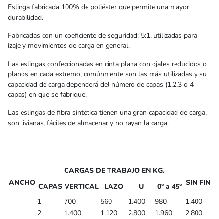
Eslinga fabricada 100% de poliéster que permite una mayor
durabilidad.
Fabricadas con un coeficiente de seguridad: 5:1, utilizadas para
izaje y movimientos de carga en general.
Las eslingas confeccionadas en cinta plana con ojales reducidos o
planos en cada extremo, comúnmente son las más utilizadas y su
capacidad de carga dependerá del número de capas (1,2,3 o 4
capas) en que se fabrique.
Las eslingas de fibra sintética tienen una gran capacidad de carga,
son livianas, fáciles de almacenar y no rayan la carga.
CARGAS DE TRABAJO EN KG.
ANCHO
SIN FIN
CAPAS
VERTICAL
LAZO
U
0° a 45°
1
700
560
1.400
980
1.400
2
1.400
1.120
2.800
1.960
2.800