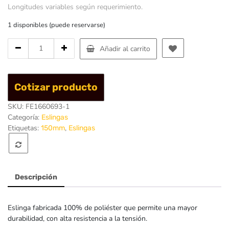
Longitudes variables según requerimiento.
1 disponibles (puede reservarse)
Cantidad
Añadir al carrito
de
Eslinga
Plana
Cotizar producto
Ojo/Ojo
150mm
SKU:
FE1660693-1
x
Categoría:
Eslingas
2
Etiquetas:
,
150mm
Eslingas
Capas
x
3mt
Descripción
Eslinga fabricada 100% de poliéster que permite una mayor
durabilidad, con alta resistencia a la tensión.