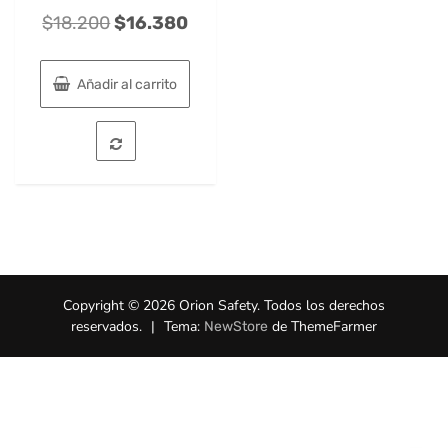
El
El
$
18.200
$
16.380
precio
precio
original
actual
Añadir al carrito
era:
es:
$18.200.
$16.380.
Copyright © 2026 Orion Safety. Todos los derechos
reservados.
|
Tema:
de ThemeFarmer
NewStore