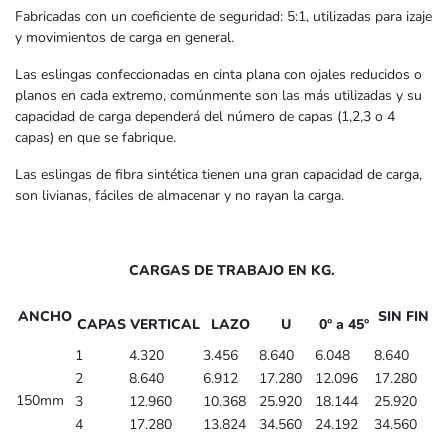
Fabricadas con un coeficiente de seguridad: 5:1, utilizadas para izaje
y movimientos de carga en general.
Las eslingas confeccionadas en cinta plana con ojales reducidos o
planos en cada extremo, comúnmente son las más utilizadas y su
capacidad de carga dependerá del número de capas (1,2,3 o 4
capas) en que se fabrique.
Las eslingas de fibra sintética tienen una gran capacidad de carga,
son livianas, fáciles de almacenar y no rayan la carga.
CARGAS DE TRABAJO EN KG.
ANCHO
SIN FIN
CAPAS
VERTICAL
LAZO
U
0° a 45°
1
4.320
3.456
8.640
6.048
8.640
2
8.640
6.912
17.280
12.096
17.280
150mm
3
12.960
10.368
25.920
18.144
25.920
4
17.280
13.824
34.560
24.192
34.560