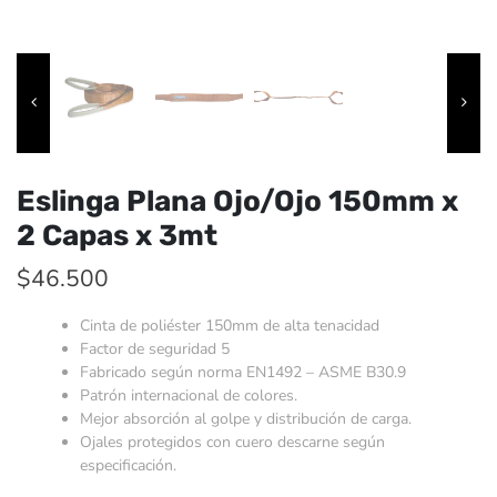
Eslinga Plana Ojo/Ojo 150mm x
2 Capas x 3mt
$
46.500
Cinta de poliéster 150mm de alta tenacidad
Factor de seguridad 5
Fabricado según norma EN1492 – ASME B30.9
Patrón internacional de colores.
Mejor absorción al golpe y distribución de carga.
Ojales protegidos con cuero descarne según
especificación.