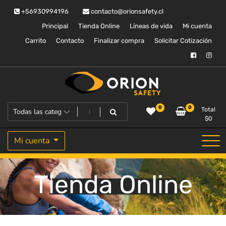
Saltar
+56930994196
contacto@orionsafety.cl
al
contenido
Principal
Tienda Online
Líneas de vida
Mi cuenta
Carrito
Contacto
Finalizar compra
Solicitar Cotización
Equipos de proteccion personal
Orion Safety
0
0
Total
$
0
Mi cuenta
Tienda Online