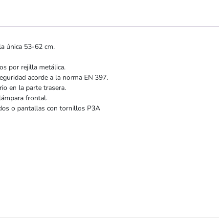
lla única 53-62 cm.
s por rejilla metálica.
seguridad acorde a la norma EN 397.
io en la parte trasera.
lámpara frontal.
dos o pantallas con tornillos P3A