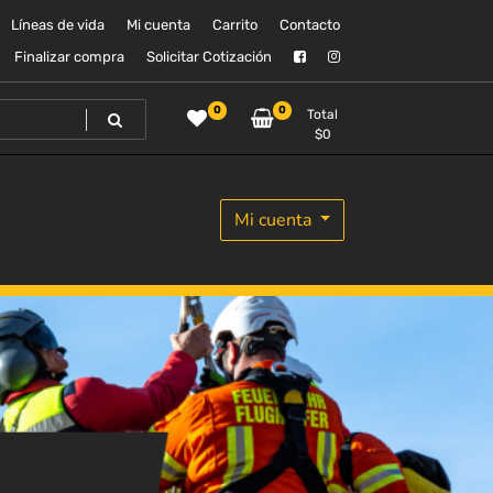
Líneas de vida
Mi cuenta
Carrito
Contacto
Finalizar compra
Solicitar Cotización
0
0
Total
$
0
Mi cuenta