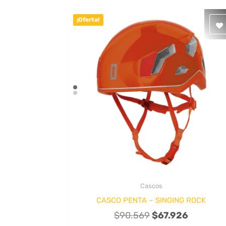
¡Oferta!
Cascos
Quick View
CASCO PENTA – SINGING ROCK
El
El
$
90.569
$
67.926