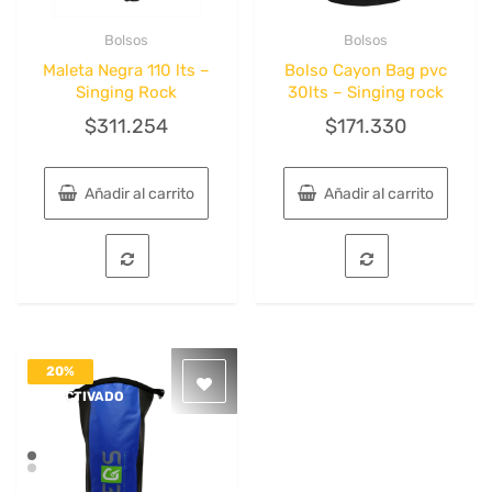
Bolsos
Bolsos
Quick View
Quick View
Maleta Negra 110 lts –
Bolso Cayon Bag pvc
Singing Rock
30lts – Singing rock
$
311.254
$
171.330
Añadir al carrito
Añadir al carrito
20%
DESACTIVADO