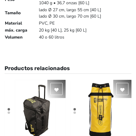
1040 g • 36,7 onzas [60 L]
lado Ø 27 cm, largo 55 cm [40 L]
Tamaño
lado Ø 30 cm, largo 70 cm [60 L]
Material
PVC, PE
máx. carga
20 kg [40 L], 25 kg [60 L]
Volumen
40 o 60 litros
Productos relacionados