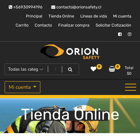
Saltar
+56930994196
contacto@orionsafety.cl
al
contenido
Principal
Tienda Online
Líneas de vida
Mi cuenta
Carrito
Contacto
Finalizar compra
Solicitar Cotización
Equipos de proteccion personal
Orion Safety
0
0
Total
$
0
Mi cuenta
Tienda Online