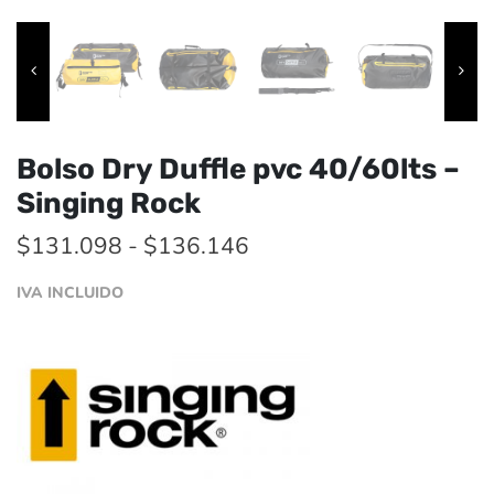
Bolso Dry Duffle pvc 40/60lts –
Singing Rock
Rango
$
131.098
-
$
136.146
de
IVA INCLUIDO
precios:
desde
$131.098
hasta
$136.146