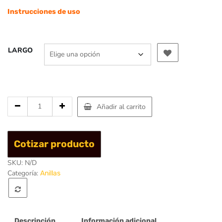
Instrucciones de uso
LARGO
Cantidad
Añadir al carrito
de
Anilla
T-
Cotizar producto
Off
20mm
SKU:
N/D
/
Categoría:
Anillas
30Kn
-
Singing
Rock
Descripción
Información adicional