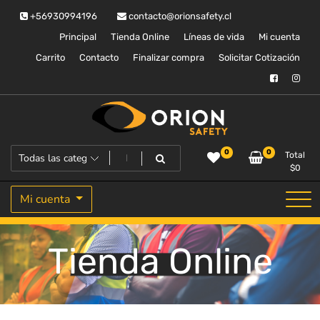
Saltar
+56930994196
contacto@orionsafety.cl
al
contenido
Principal
Tienda Online
Líneas de vida
Mi cuenta
Carrito
Contacto
Finalizar compra
Solicitar Cotización
Equipos de proteccion personal
Orion Safety
0
0
Total
$
0
Mi cuenta
Tienda Online