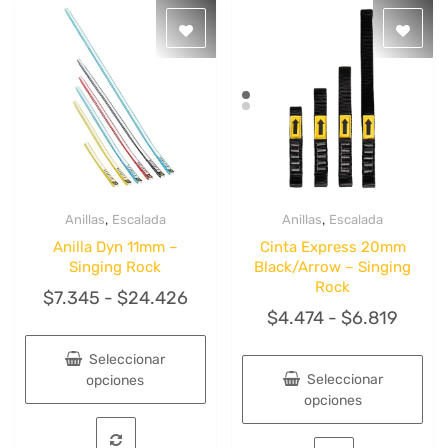
,
,
Anillas
Escalada
Anillas
Escalada
Quick View
Quick View
Anilla Dyn 11mm –
Cinta Express 20mm
Singing Rock
Black/Arrow – Singing
Rock
Rango
$
7.345
-
$
24.426
Rang
$
4.474
-
$
6.819
de
de
precios:
Seleccionar
precio
desde
Seleccionar
opciones
desd
opciones
$7.345
Este
$4.47
hasta
Este
producto