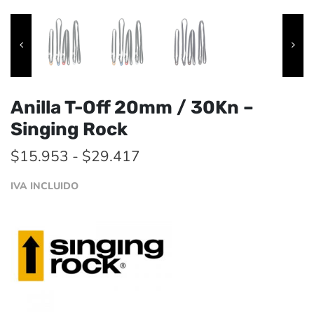
Anilla T-Off 20mm / 30Kn –
Singing Rock
Rango
$
15.953
-
$
29.417
de
IVA INCLUIDO
precios:
desde
$15.953
hasta
$29.417