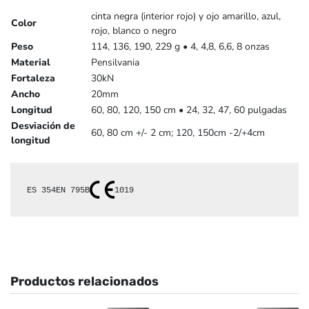
cinta negra (interior rojo) y ojo amarillo, azul,
Color
rojo, blanco o negro
Peso
114, 136, 190, 229 g • 4, 4,8, 6,6, 8 onzas
Material
Pensilvania
Fortaleza
30kN
Ancho
20mm
Longitud
60, 80, 120, 150 cm • 24, 32, 47, 60 pulgadas
Desviación de
60, 80 cm +/- 2 cm; 120, 150cm -2/+4cm
longitud
ES 354
EN 795B
1019
Productos relacionados