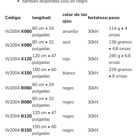
también disponible
solo en
negro
color de los
Código:
longitud:
fortaleza:
peso:
ojos:
60 cm • 24
114 g • 4
W2004
X060
amarillo
30kN
pulgadas
onzas
80 cm • 32
azul
30kN
136 gramos
W2004
X080
pulgadas
• 4,8 onzas
120 cm • 47
190 g • 6,6
W2004
X120
rojo
30kN
pulgadas
onzas
150 cm • 60
229 gramos
W2004
X150
blanco
30kN
pulgadas
• 8 onzas
60 cm • 24
W2004
B060
negro
30kN
pulgadas
80 cm • 32
W2004
B080
negro
30kN
pulgadas
120 cm • 47
W2004
B120
negro
30kN
pulgadas
150 cm • 60
W2004
B150
negro
30kN
pulgadas