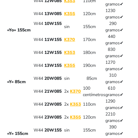
W44
12W085
110cm
K353
gramos
✔
1230
W44
13W085
120cm
K355
gramos
✔
W44
10W155
290
sin
155cm
«Yo» 155cm
gramos
✔
440
W44
11W155
170cm
K370
gramos
✔
830
W44
12W155
180cm
K353
gramos
✔
1270
W44
13W155
190cm
K355
gramos
✔
310
W44
20W085
sin
85cm
«Y» 85cm
gramos
✔
100
610
W44
21W085
2x
K370
centímetros
gramos
✔
1290
W44
22W085
2x
110cm
K353
gramos
✔
2210
W44
23W085
2x
120cm
K355
gramos
✔
390
W44
20W155
sin
155cm
«Y» 155cm
gramos
✔