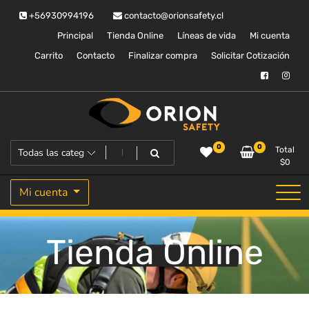
Saltar
+56930994196
contacto@orionsafety.cl
al
contenido
Principal
Tienda Online
Líneas de vida
Mi cuenta
Carrito
Contacto
Finalizar compra
Solicitar Cotización
Equipos de proteccion personal
Orion Safety
0
0
Total
$
0
Mi cuenta
Tienda Online