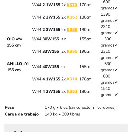
690
W44
2
1W155
2x
170cm
K370
gramos
✔
1390
W44
2
2W155
2x
180cm
K353
gramos
✔
2310
W44
2
3W155
2x
190cm
K355
gramos
✔
OJO «Y»
W44
30W155
sin
155cm
390
155 cm
gramos
✔
W44
33W155
2x
190cm
2310
K355
gramos
✔
ANILLO «Y»
530
W44
40W155
sin
155cm
155 cm
gramos
✔
830
W44
4
1W155
2x
170cm
K370
gramos
✔
1510
W44
4
2W155
2x
180cm
K353
gramos
✔
Peso
170 g • 6 oz (sin conector ni cordones)
Carga de trabajo
140 kg • 309 libras