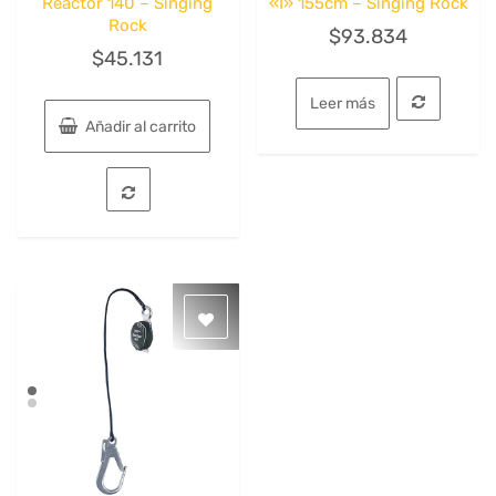
Reactor 140 – Singing
«I» 155cm – Singing Rock
Rock
$
93.834
$
45.131
Leer más
Añadir al carrito