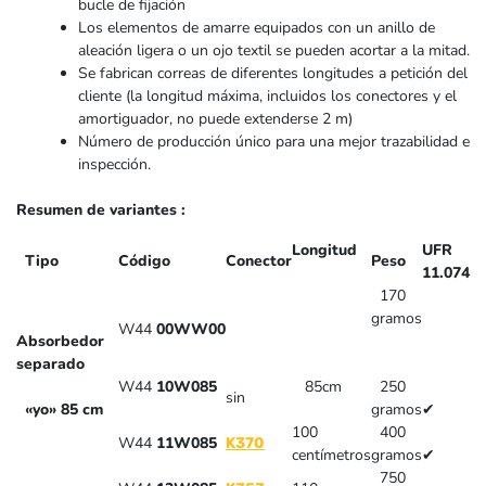
bucle de fijación
Los elementos de amarre equipados con un anillo de
aleación ligera o un ojo textil se pueden acortar a la mitad.
Se fabrican correas de diferentes longitudes a petición del
cliente (la longitud máxima, incluidos los conectores y el
amortiguador, no puede extenderse 2 m)
Número de producción único para una mejor trazabilidad e
inspección.
Resumen de variantes
:
Longitud
UFR
Tipo
Código
Conector
Peso
11.074
170
gramos
W44
00WW00
Absorbedor
separado
W44
10W085
85cm
250
sin
«yo» 85 cm
gramos
✔
100
400
W44
11W085
K370
centímetros
gramos
✔
750