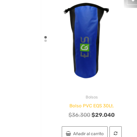
DESACTIVADO
Bolsos
Quick View
Bolso PVC EQS 30Lt.
El
El
$
36.300
$
29.040
precio
precio
original
actual
Añadir al carrito