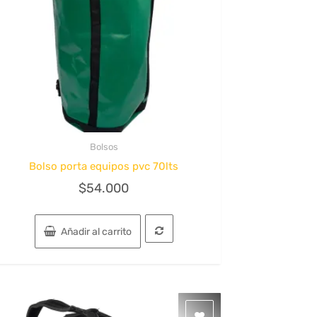
Bolsos
Quick View
Bolso porta equipos pvc 70lts
$
54.000
Añadir al carrito