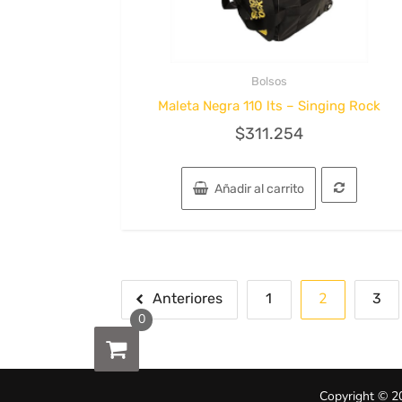
Bolsos
Quick View
Maleta Negra 110 lts – Singing Rock
$
311.254
Añadir al carrito
Paginación
2
Anteriores
1
3
0
de
entradas
Copyright © 2