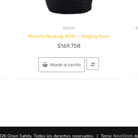
Bolsos
B
Quick View
Mochila Rocking 40lts – Singing Rock
$
169.758
Añadir al carrito
026 Orion Safety. Todos los derechos reservados.
|
Tema:
de
NewStore