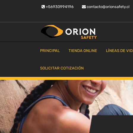
Saltar
+56930994196
contacto@orionsafety.cl
al
contenido
Equipos de proteccion personal
Orion Safety
PRINCIPAL
TIENDA ONLINE
LÍNEAS DE VI
SOLICITAR COTIZACIÓN