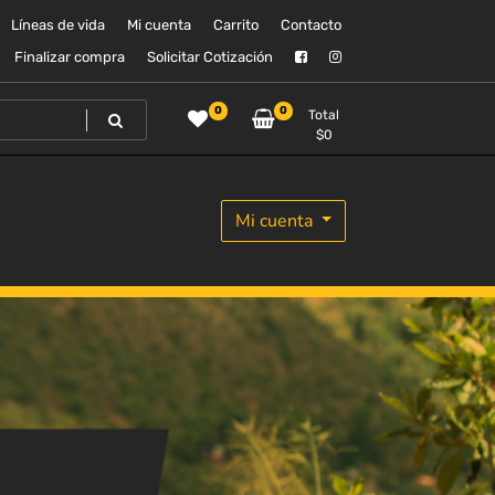
Líneas de vida
Mi cuenta
Carrito
Contacto
Finalizar compra
Solicitar Cotización
0
0
Total
$
0
Mi cuenta