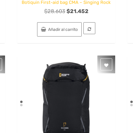
Botiquin First-aid bag CMA – Singing Rock
El
El
$
28.603
$
21.452
precio
precio
original
actual
Añadir al carrito
era:
es:
$28.603.
$21.452.