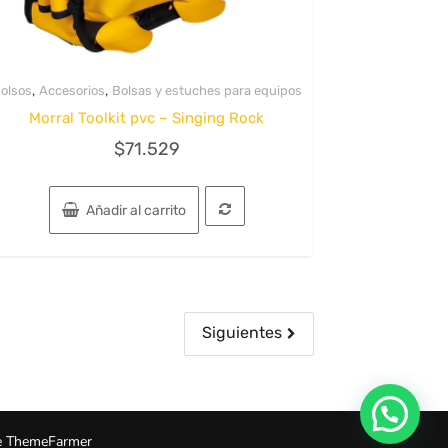
,
,
olsos
Accesorios
Bolsas y estuches para equipos
Quick View
Morral Toolkit pvc – Singing Rock
$
71.529
Añadir al carrito
Siguientes
 ThemeFarmer