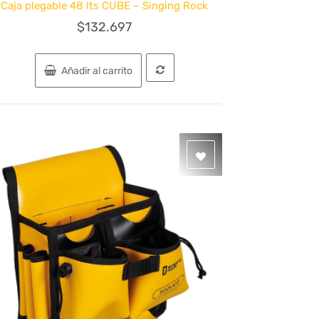
Caja plegable 48 lts CUBE – Singing Rock
$
132.697
Añadir al carrito